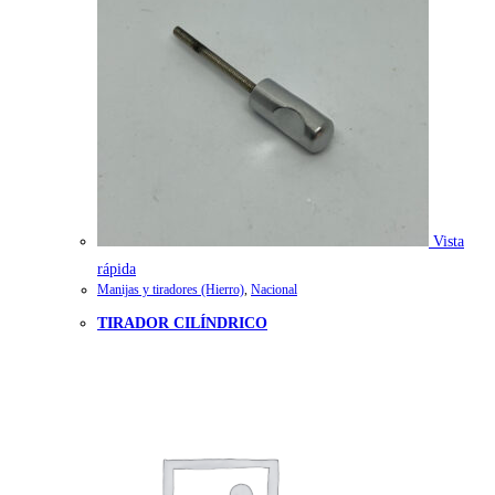
Vista
rápida
Manijas y tiradores (Hierro)
,
Nacional
TIRADOR CILÍNDRICO